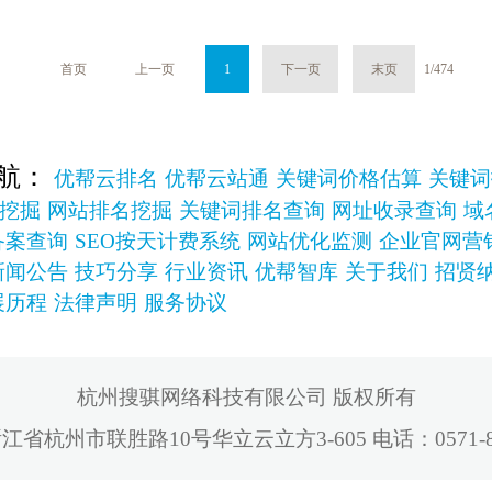
首页
上一页
1
下一页
末页
1/474
航：
优帮云排名
优帮云站通
关键词价格估算
关键词
挖掘
网站排名挖掘
关键词排名查询
网址收录查询
域
备案查询
SEO按天计费系统
网站优化监测
企业官网营
新闻公告
技巧分享
行业资讯
优帮智库
关于我们
招贤
展历程
法律声明
服务协议
杭州搜骐网络科技有限公司 版权所有
省杭州市联胜路10号华立云立方3-605 电话：0571-88