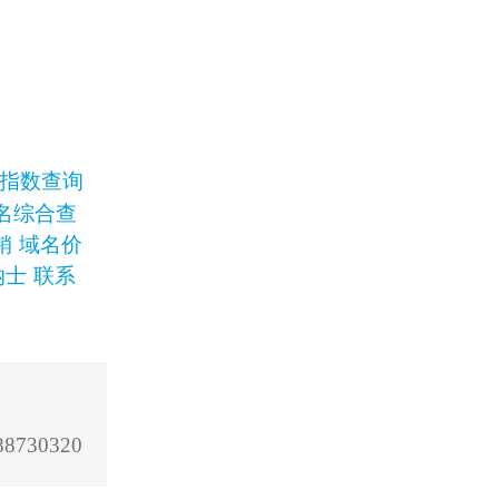
指数查询
名综合查
销
域名价
纳士
联系
730320