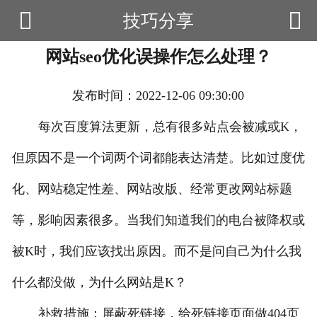


技巧分享

首页
网站seo优化误操作怎么处理？
云产品
数据云查询
发布时间：2022-12-06 09:30:00
数据云监控
每次百度算法更新，总有很多站点会被减或K，
但原因不是一个词两个词都能表达清楚。比如过度优
应用场景
化、网站稳定性差、网站改版、经常更改网站标题
优帮资讯
等，影响因素很多。当我们知道我们的电台被降权或
关于我们
被K时，我们应该找出原因。而不是问自己为什么我
用户中心
什么都没做，为什么网站是K？
补救措施：屏蔽死链接，给死链接页面做404页