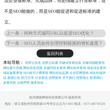
流企业做标准。完成品牌，你必须建立行业标准，这
不是SEO能做的，而是SEO能促进和促进标准的建
立。
上一条：何种方式编写URL以促进SEO优化？
下一条：SEO人员如何合理控制链接的增长速度？
返回列表
本站导航：
优帮云排名
优帮云站通
关键词价格估算
关键词指数查询
网站索引挖掘
网站排名挖掘
关键词排名查询
网址收录查询
域名综合查询
域名备案查询
SEO按天计费系统
网站优化监测
企业官网营销
域名价值评
估
新闻公告
技巧分享
行业资讯
优帮智库
关于我们
招贤纳士
联系我们
发展历程
法律声明
服务协议
杭州搜骐网络科技有限公司 版权所有
地址：浙江省杭州市联胜路10号华立云立方3-605 电话：0571-88730320