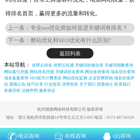
得排名首页，赢得更多的流量和转化。
上一条：专业seo优化师如何促进关键词有排名？
下一条：整站优化和SEO优化有什么区别?
返回列表
本站导航：
优帮云排名
优帮云站通
关键词价格估算
关键词指数查询
网站索引挖掘
网站排名挖掘
关键词排名查询
网址收录查询
域名综合查询
域名备案查询
SEO按天计费系统
网站优化监测
企业官网营销
域名价值评
估
新闻公告
技巧分享
行业资讯
优帮智库
关于我们
招贤纳士
联系我们
发展历程
法律声明
服务协议
杭州搜骐网络科技有限公司 版权所有
地址：浙江省杭州市联胜路10号华立云立方3-605 电话：0571-88730320
电话咨询
在线咨询
QQ咨询