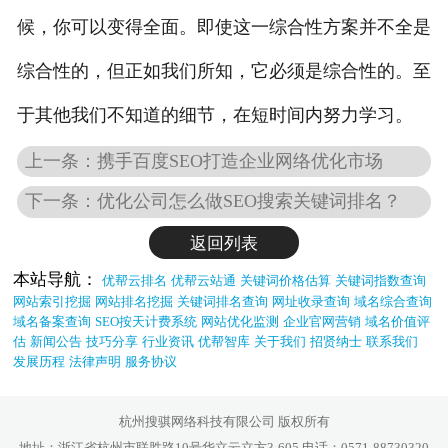
候，你可以变得全面。即使这一综合性方案并不全是
综合性的，但正如我们所知，它必须是综合性的。至
于其他我们不知道的细节，在短时间内努力学习。
上一条：携手百度SEO打造企业网络优化市场
下一条：优化公司怎么做SEO搜索关键词排名？
返回列表
本站导航：
优帮云排名
优帮云站通
关键词价格估算
关键词指数查询
网站索引挖掘
网站排名挖掘
关键词排名查询
网址收录查询
域名综合查询
域名备案查询
SEO按天计费系统
网站优化监测
企业官网营销
域名价值评
估
新闻公告
技巧分享
行业资讯
优帮智库
关于我们
招贤纳士
联系我们
发展历程
法律声明
服务协议
杭州搜骐网络科技有限公司 版权所有
地址：浙江省杭州市联胜路10号华立云立方3-605 电话：0571-88730320