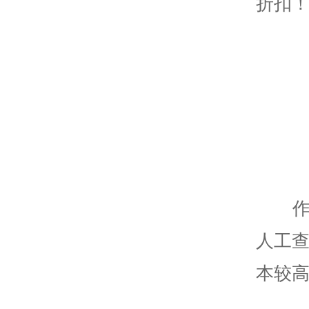
折扣
人工查
本较