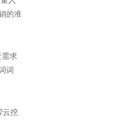
销的准
景需求
词词
帮云挖