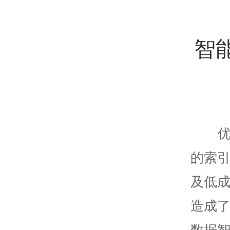
智
的索
及低
造成
数据智