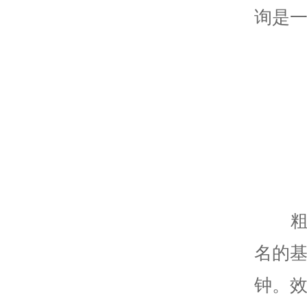
询是
名的基
钟。