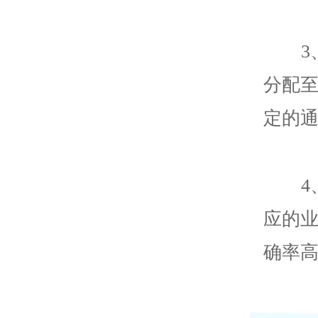
分配
定的
应的
确率