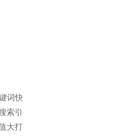
键词快
搜索引
值大打