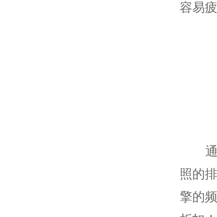
容易
照的
擎的