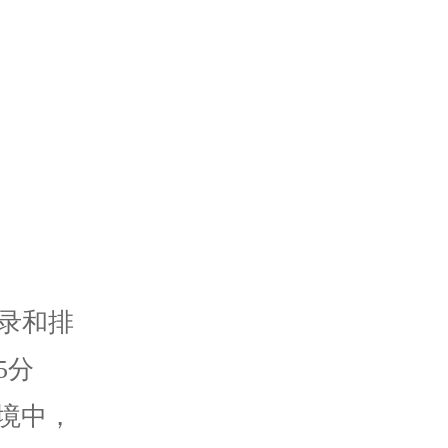
录和排
5分
境中，