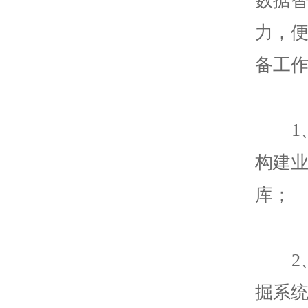
力，
备工
构建
库；
掘系统