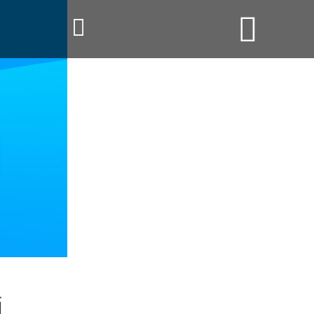


首页

云产品
数据云查询
数据云监控
应用场景
优帮资讯
关于我们
用户中心
题