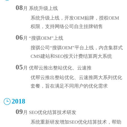
08
月 系统升级上线
系统升级上线，开发OEM贴牌，授权OEM
权限，支持网络公司自主挂牌销售
06
月 “搜骐OEM”上线
搜骐公司“搜骐OEM”平台上线，内含集群式
CMS建站和SEO按天计费结算两大系统
05
月 优帮云推出整站优化、云速推
优帮云推出整站优化、云速推两大系列优化
套餐，旨在满足不同用户的优化需求
2018
09
月 SEO优化结算技术研发
系统重新研发增加SEO优化结算技术，帮助