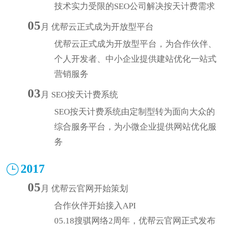
技术实力受限的SEO公司解决按天计费需求
05
月 优帮云正式成为开放型平台
优帮云正式成为开放型平台，为合作伙伴、
个人开发者、中小企业提供建站优化一站式
营销服务
03
月 SEO按天计费系统
SEO按天计费系统由定制型转为面向大众的
综合服务平台，为小微企业提供网站优化服
务
2017
05
月 优帮云官网开始策划
合作伙伴开始接入API
05.18搜骐网络2周年，优帮云官网正式发布