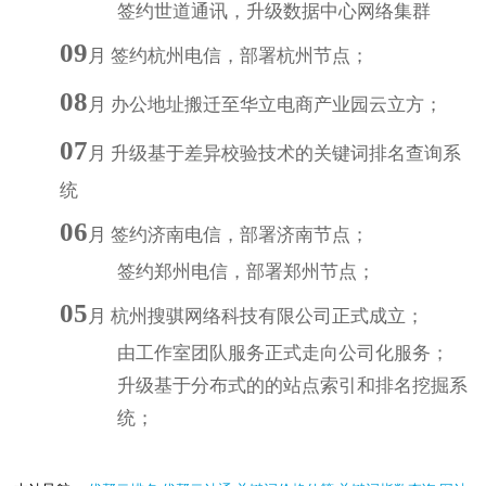
签约世道通讯，升级数据中心网络集群
09
月 签约杭州电信，部署杭州节点；
08
月 办公地址搬迁至华立电商产业园云立方；
07
月 升级基于差异校验技术的关键词排名查询系
统
06
月 签约济南电信，部署济南节点；
签约郑州电信，部署郑州节点；
05
月 杭州搜骐网络科技有限公司正式成立；
由工作室团队服务正式走向公司化服务；
升级基于分布式的的站点索引和排名挖掘系
统；